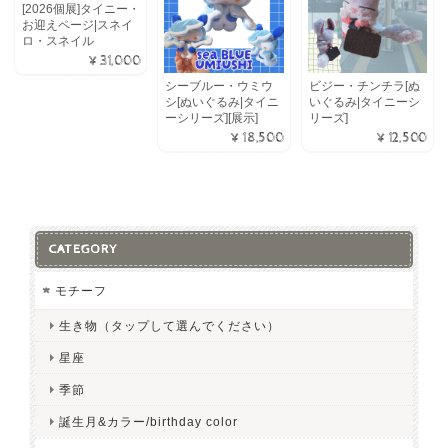
[2026個展]タイニー・
お迎えページ|スネイ
ロ・スネイル
¥31,000
シーブルー・ウミウ
ビジー・チンチラ[ぬ
シ[ぬいぐるみ|タイニ
いぐるみ|タイニーシ
ーシリーズ][展示]
リーズ]
¥18,500
¥12,500
CATEGORY
モチーフ
生き物（タップして選んでください）
星座
季節
誕生月&カラー/birthday color