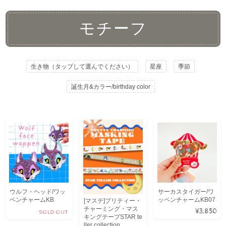
モチーフ
生き物（タップして選んでください）
星座
季節
誕生月&カラー/birthday color
ウルフ・ヘッド/ワッ
サーカスタイガー/ワ
ペンチャームKB
ッペンチャームKB07
[マステ]プリティー・
チャーミング・マス
¥3,850
SOLD OUT
キングテープSTAR te
ller collection