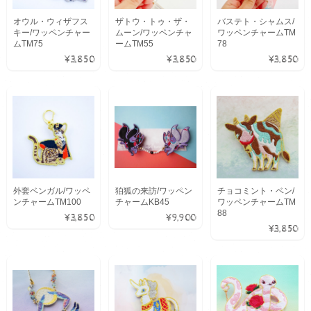
オウル・ウィザフス
ザトウ・トゥ・ザ・
バステト・シャムス/
キー/ワッペンチャー
ムーン/ワッペンチャ
ワッペンチャームTM
ムTM75
ームTM55
78
¥3,850
¥3,850
¥3,850
外套ベンガル/ワッペ
狛狐の来訪/ワッペン
チョコミント・ベン/
ンチャームTM100
チャームKB45
ワッペンチャームTM
88
¥3,850
¥9,900
¥3,850