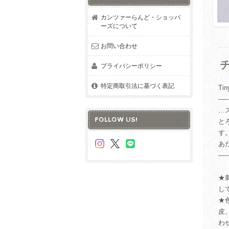
カンツァーらんど・ショッパ
ーズについて
お問い合わせ
プライバシーポリシー
特定商取引法に基づく表記
Ti
-----
…
FOLLOW US!
と
す
あ
-----
★
し
★
皮
わ