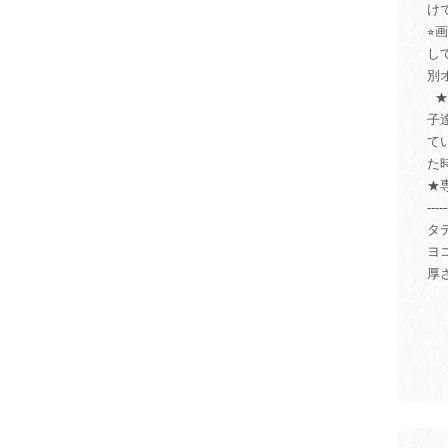
け
⭐
し
別
★
子
て
た
★
-----
タテ
ヨコ
厚さ