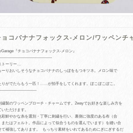
チョコバナナフォックス-メロン/ワッペンチャ
nyGarage『チョコバナナフォックス-メロン』
--------------------------------------------
ストーリー…
ろーりおいしそうなチョコバナナのしっぽをもつキツネ。メロン味で
。
たりがでたらもう一匹！……が拍手をしてくれます。ぽこぽこぽこ。
-------------------------------
刺繍製のワッペンブローチ・チャームです。2wayでお好きな楽しみ方を
ていただけます。
色彩鮮やかな糸を選別・丁寧に刺繍を行い、裏側に強度のある布（合
、またはフェルト。作品によって似合うものを選んでいます）を縫い合
せて補強してあります。 もっちり素材をいれてあるためにぎにぎするだ