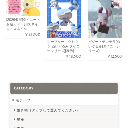
[2026個展]タイニー・
お迎えページ|スネイ
ロ・スネイル
¥31,000
シーブルー・ウミウ
ビジー・チンチラ[ぬ
シ[ぬいぐるみ|タイニ
いぐるみ|タイニーシ
ーシリーズ][展示]
リーズ]
¥18,500
¥12,500
CATEGORY
モチーフ
生き物（タップして選んでください）
星座