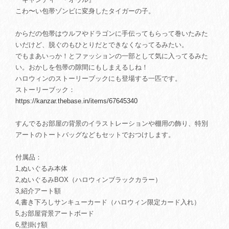
こわ〜い包帯ゾンビに変身したタイガーの子。
からだの包帯はウルフやドラゴンに手伝ってもらって巻いたみた
いだけど、脱ぐのもひとりだとできなくなってるみたい。
でもまあいっか！とファッションの一部として気に入ってるみた
い。おかしを包帯の隙間にもしまえるしね！
ハロウィンのストーリーブックにも登場する一匹です。
ストーリーブック：
https://kanzar.thebase.in/items/67645340
すんでるお部屋の背景のイラストレーションや棚用の飾り、特別
アートのトートバッグなどもセットでおつけします。
付属品：
1,ぬいぐるみ本体
2,ぬいぐるみBOX（ハロウィンブラックカラー）
3,紹介アート額
4,書き下ろしサンキューカード（ハロウィン限定カード入れ）
5,お部屋背景アートボード
6,壁掛け額