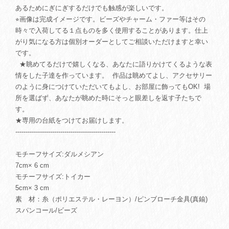
あるためにぎにぎするだけでも触感が楽しいです。
⭐︎画像は完成イメージです。ビーズやチャーム・ファー等はその
時々で入荷してる１点ものを多く使用することがあります。仕上
がり気になる方は個別オーダーとしてご相談いただけますと幸い
です。
★眺めてるだけで嬉しくなる、あなたに語りかけてくるような表
情をした子達を作っています。 作品は眺めてよし、アクセサリー
のように身につけていただいてもよし、お部屋に飾ってもOK! 場
所を選ばず、あなたが眺めた時にそっと眼差しを返す子たちで
す。
★専用の台紙をつけてお届けします。
-------------------------------------------------
モチーフサイズ:ダルメシアン
7cm× 6 cm
モチーフサイズ:トイカー
5cm× 3 cm
素 材：糸（ポリエステル・レーヨン）/ピンブローチ金具(真鍮)
スパンコール/ビーズ