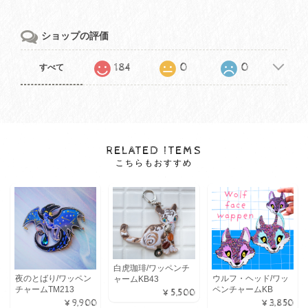
ショップの評価
184
0
0
すべて
RELATED ITEMS
こちらもおすすめ
白虎珈琲/ワッペンチ
夜のとばり/ワッペン
ウルフ・ヘッド/ワッ
ャームKB43
チャームTM213
ペンチャームKB
¥5,500
¥9,900
¥3,850