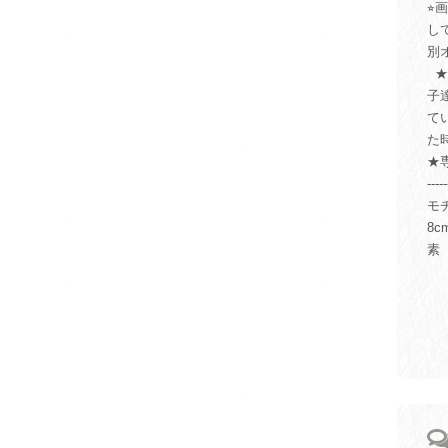
⭐
し
別
★
子
て
た
★
-----
モ
8c
素