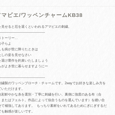
アマビエ/ワッペンチャームKB38
を見せると厄を退くといわれるアマビエの刺繍。
--------------------------------------------
ストーリー…
の子らよ
しも病が世に降りたときは
たしの姿を見せなさい
を退け豊作を約束いたしましょう
らがよき世に暮らせますようにー
--------------------------------------------
刺繍製のワッペンブローチ・チャームです。2wayでお好きな楽しみ方を
ていただけます。
色彩鮮やかな糸を選別・丁寧に刺繍を行い、裏側に強度のある布（合
、またはフェルト。作品によって似合うものを選んでいます）を縫い合
せて補強してあります。 もっちり素材をいれてあるためにぎにぎするだ
でも触感が楽しいです。