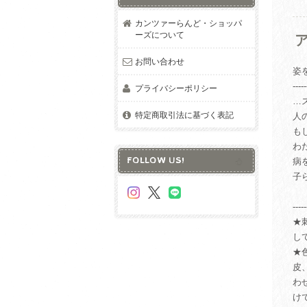
カンツァーらんど・ショッパ
ーズについて
お問い合わせ
姿
-----
プライバシーポリシー
…
特定商取引法に基づく表記
人
も
わ
FOLLOW US!
病
子
-----
★
し
★
皮
わ
け