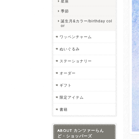
星座
季節
誕生月&カラー/birthday col
or
ワッペンチャーム
ぬいぐるみ
ステーショナリー
オーダー
ギフト
限定アイテム
書籍
ABOUT カンツァーらん
ど・ショッパーズ