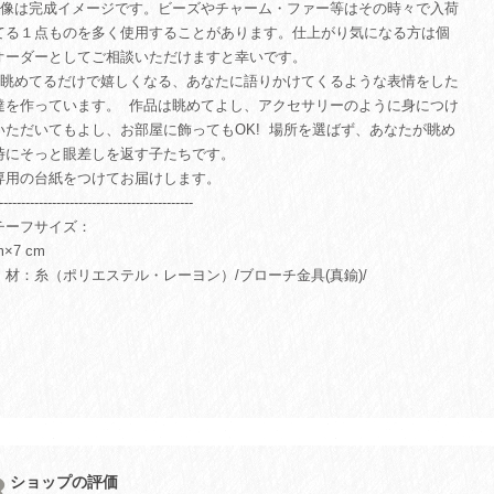
︎画像は完成イメージです。ビーズやチャーム・ファー等はその時々で入荷
てる１点ものを多く使用することがあります。仕上がり気になる方は個
オーダーとしてご相談いただけますと幸いです。
眺めてるだけで嬉しくなる、あなたに語りかけてくるような表情をした
達を作っています。 作品は眺めてよし、アクセサリーのように身につけ
いただいてもよし、お部屋に飾ってもOK! 場所を選ばず、あなたが眺め
時にそっと眼差しを返す子たちです。
専用の台紙をつけてお届けします。
--------------------------------------------
チーフサイズ：
m×7 cm
 材：糸（ポリエステル・レーヨン）/ブローチ金具(真鍮)/
ショップの評価