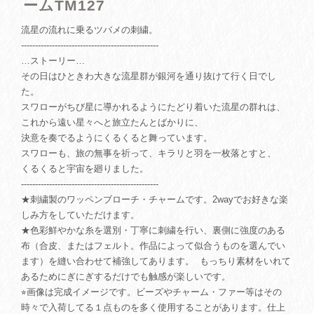
ームTM127
流星の流れに乗るツバメの刺繍。
-------------------------------------------------
…ストーリー…
その日はひときわ大きな流星群が銀河を通り抜けて行く日でし
た。
スワローがちび星に導かれるようにたどり着いた流星の群れは、
これから遠い星々へと旅立たんとばかりに、
決意を奏でるようにくるくると舞っています。
スワローも、旅の無事を祈って、キラリと羽を一枚落とすと、
くるくると宇宙を廻りました。
-------------------------------------------------
★刺繍製のワッペンブローチ・チャームです。2wayでお好きな楽
しみ方をしていただけます。
★色彩鮮やかな糸を選別・丁寧に刺繍を行い、裏側に強度のある
布（合皮、またはフェルト。作品によって似合うものを選んでい
ます）を縫い合わせて補強してあります。 もっちり素材をいれて
あるためにぎにぎするだけでも触感が楽しいです。
⭐︎画像は完成イメージです。ビーズやチャーム・ファー等はその
時々で入荷してる１点ものを多く使用することがあります。仕上