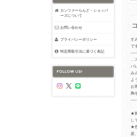
カンツァーらんど・ショッパ
ーズについて
お問い合わせ
す
プライバシーポリシー
で
特定商取引法に基づく表記
-----
…
パ
FOLLOW US!
み
よ
お
胸
-----
★
し
★
皮