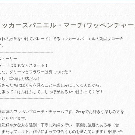
コッカースパニエル・マーチ/ワッペンチャーム
みれの紋章をつけてパレードにでるコッカースパニエルの刺繍ブローチ
す。
--------------------------------------------
ストーリー…
レードはまもなくスタート！
んな、グリーンとフラワーは身につけた？
うし、準備は万端だね！
客さんたちはぼくらを見ることを楽しみにしてるんだから、
を張って！はふはふして、しっぽがあるやつはふってくぞ！
--------------------------------------------
刺繍製のワッペンブローチ・チャームです。2wayでお好きな楽しみ方を
ていただけます。
色彩鮮やかな糸を選別・丁寧に刺繍を行い、裏側に強度のある布（合
、またはフェルト。作品によって似合うものを選んでいます）を縫い合