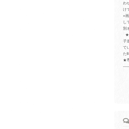
わ
け
⭐
し
別
★
子
て
た
★
-----