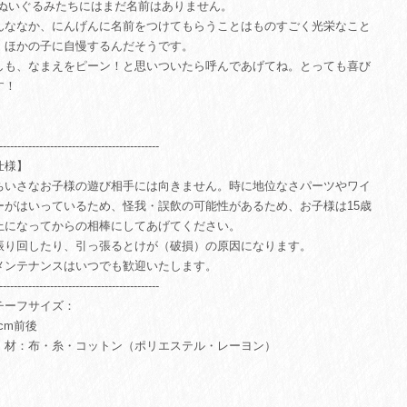
 ぬいぐるみたちにはまだ名前はありません。
んななか、にんげんに名前をつけてもらうことはものすごく光栄なこと
、ほかの子に自慢するんだそうです。
しも、なまえをピーン！と思いついたら呼んであげてね。とっても喜び
す！
--------------------------------------------
仕様】
ちいさなお子様の遊び相手には向きません。時に地位なさパーツやワイ
ーがはいっているため、怪我・誤飲の可能性があるため、お子様は15歳
上になってからの相棒にしてあげてください。
振り回したり、引っ張るとけが（破損）の原因になります。
メンテナンスはいつでも歓迎いたします。
--------------------------------------------
チーフサイズ：
 cm前後
 材：布・糸・コットン（ポリエステル・レーヨン）