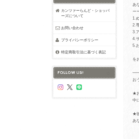
あ
カンツァーらんど・ショッパ
ー
ーズについて
1
2
お問い合わせ
3
4
プライバシーポリシー
5
特定商取引法に基づく表記
を
FOLLOW US!
━
お
★
中
★
あ