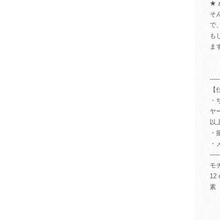
★
そ
で
も
ま
-----
【
・
ヤ
以
・
・
-----
モ
12
素