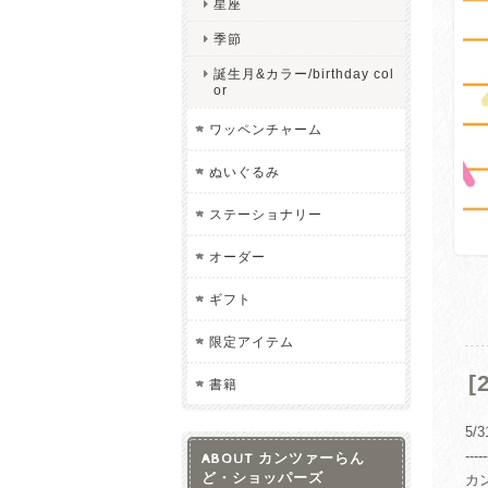
星座
季節
誕生月&カラー/birthday col
or
ワッペンチャーム
ぬいぐるみ
ステーショナリー
オーダー
ギフト
限定アイテム
書籍
5
-----
ABOUT カンツァーらん
ど・ショッパーズ
カ