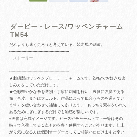
ダービー・レース/ワッペンチャーム
TM54
だれよりも速く走ろうと考えている、競走馬の刺繍。
-------------------------------------------------
…ストーリー…
-------------------------------------------------
★刺繍製のワッペンブローチ・チャームです。2wayでお好きな楽
しみ方をしていただけます。
★色彩鮮やかな糸を選別・丁寧に刺繍を行い、裏側に強度のある
布（合皮、またはフェルト。作品によって似合うものを選んでい
ます）を縫い合わせて補強してあります。 もっちり素材をいれて
あるためにぎにぎするだけでも触感が楽しいです。
⭐︎画像は完成イメージです。ビーズやチャーム・ファー等はその
時々で入荷してる１点ものを多く使用することがあります。仕上
がり気になる方は個別オーダーとしてご相談いただけますと幸い